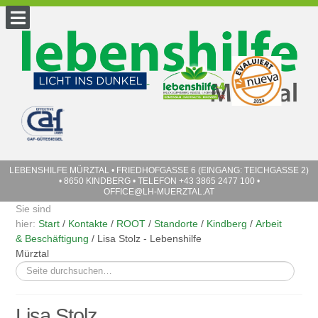
LEBENSHILFE MÜRZTAL
• FRIEDHOFGASSE 6 (EINGANG: TEICHGASSE 2)
• 8650 KINDBERG • TELEFON
+43 3865 2477 100
•
OFFICE@LH-MUERZTAL.AT
Sie sind
hier:
Start
/
Kontakte
/
ROOT
/
Standorte
/
Kindberg
/
Arbeit
& Beschäftigung
/
Lisa Stolz - Lebenshilfe
Mürztal
Suchen
...
Lisa Stolz