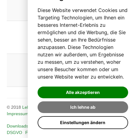
3865
Diese Website verwendet Cookies und
2477
Kindberg
431
Targeting Technologien, um Ihnen ein
besseres Internet-Erlebnis zu
Wohneinrichtung
Telefon:
ermöglichen und die Werbung, die Sie
Friedhofgasse
+43
3865
sehen, besser an Ihre Bedürfnisse
2477
anzupassen. Diese Technologien
Kindberg
440
nutzen wir außerdem, um Ergebnisse
Wohneinrichtung
Telefon:
zu messen, um zu verstehen, woher
Gartengasse
+43
unsere Besucher kommen oder um
3865
2477
unsere Website weiter zu entwickeln.
Kindberg
450
Alle akzeptieren
Ich lehne ab
© 2018
Lebenshilfe Mürztal
. Alle Rechte vorbehalten.
Impressum
|
Cookies
Einstellungen ändern
Downloads
Kontakte
Hinweisgeberschutz
Termine
DSGVO
Facebook