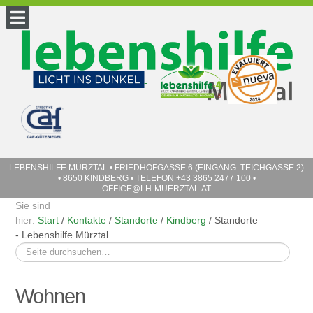
LEBENSHILFE MÜRZTAL
• FRIEDHOFGASSE 6 (EINGANG: TEICHGASSE 2)
• 8650 KINDBERG • TELEFON
+43 3865 2477 100
•
OFFICE@LH-MUERZTAL.AT
Sie sind
hier:
Start
/
Kontakte
/
Standorte
/
Kindberg
/
Standorte
- Lebenshilfe Mürztal
Suchen
...
Wohnen