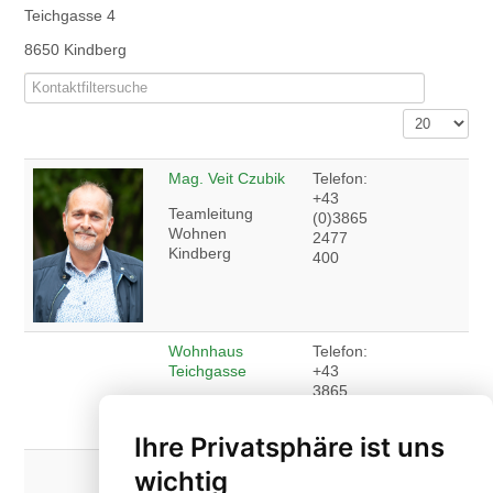
Teichgasse 4
8650 Kindberg
Filterfeld
Versteckt
Anzeige #
Mag. Veit Czubik
Telefon:
+43
Teamleitung
(0)3865
Wohnen
2477
Kindberg
400
Wohnhaus
Telefon:
Teichgasse
+43
3865
2477
Kindberg
421
Ihre Privatsphäre ist uns
Wohngemeinschaft
Telefon:
wichtig
Teichgasse
+43