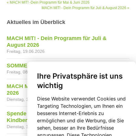
« MACH MIT! -Dein Programm für Mai & Juni 2026
MACH MIT! - Dein Programm für Juli & August 2026 »
Aktuelles im Überblick
MACH MIT! - Dein Programm für Juli &
August 2026
Freitag, 19.06.2026
SOMMERFEST am 12.06.2026
Freitag, 08.05.2026
Ihre Privatsphäre ist uns
wichtig
MACH MIT! -Dein Programm für Mai & Juni
2026
Diese Website verwendet Cookies und
Dienstag, 14.04.2026
Targeting Technologien, um Ihnen ein
besseres Internet-Erlebnis zu
Spende Annemarie Wiltschi, Gewinnerin der
Kindberger Weihnachtsverlosung
ermöglichen und die Werbung, die Sie
Dienstag, 10.02.2026
sehen, besser an Ihre Bedürfnisse
anzupassen. Diese Technologien