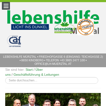
LEBENSHILFE MÜRZTAL
• FRIEDHOFGASSE 6 (EINGANG: TEICHGASSE 2)
• 8650 KINDBERG • TELEFON
+43 3865 2477 100
•
OFFICE@LH-MUERZTAL.AT
Sie sind hier:
Start
/
Über
uns
/
Geschäftsführung & Leitungen
Suchen
...