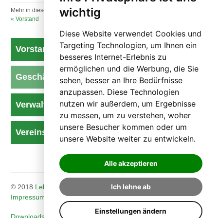
wichtig
Mehr in dieser Kategorie:
« Vorstand
Diese Website verwendet Cookies und
Targeting Technologien, um Ihnen ein
Vorstand
besseres Internet-Erlebnis zu
ermöglichen und die Werbung, die Sie
Geschäftsführung & Leitungen
sehen, besser an Ihre Bedürfnisse
anzupassen. Diese Technologien
nutzen wir außerdem, um Ergebnisse
Verwaltungsteam
zu messen, um zu verstehen, woher
unsere Besucher kommen oder um
Vereinsgeschichte
unsere Website weiter zu entwickeln.
Alle akzeptieren
Ich lehne ab
© 2018
Lebenshilfe Mürztal
. Alle Rechte vorbehalten.
Impressum
|
Cookies
Einstellungen ändern
Downloads
Kontakte
Hinweisgeberschutz
Termine